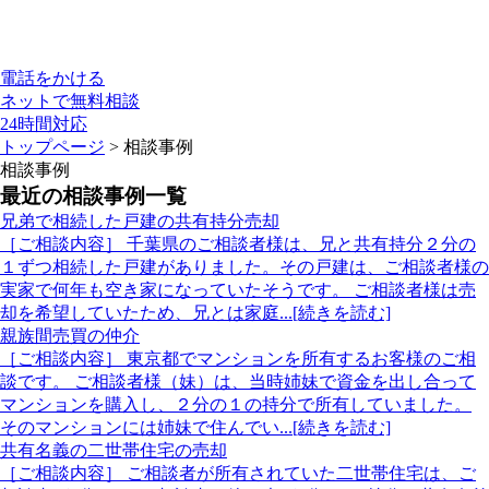
電話をかける
ネットで無料相談
24時間対応
トップページ
> 相談事例
相談事例
最近の相談事例一覧
兄弟で相続した戸建の共有持分売却
［ご相談内容］ 千葉県のご相談者様は、兄と共有持分２分の
１ずつ相続した戸建がありました。その戸建は、ご相談者様の
実家で何年も空き家になっていたそうです。 ご相談者様は売
却を希望していたため、兄とは家庭...[続きを読む]
親族間売買の仲介
［ご相談内容］ 東京都でマンションを所有するお客様のご相
談です。 ご相談者様（妹）は、当時姉妹で資金を出し合って
マンションを購入し、２分の１の持分で所有していました。
そのマンションには姉妹で住んでい...[続きを読む]
共有名義の二世帯住宅の売却
［ご相談内容］ ご相談者が所有されていた二世帯住宅は、ご