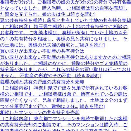
相談者が3分の1、ご相談者の娘の夫が3分の2の持分で共有名義
となっていました。購入当時、 ご相談者は前の自宅を売却し
た資金を充てられ、娘の夫は住...[続きを読む]
妻の共有持分を相続し義兄と共有していた土地の共有持分売却
［ご相談内容］ 埼玉県で相続した土地の共有持分でご相談の
お客様です。 ご相談者様は、奥様が所有していた土地の４分
の１の共有持分を相続し、奥様の兄と共有になりました。 そ
の土地には、奥様の兄夫婦の自宅と...[続きを読む]
買い取りが出来ない不動産の共有持分は
買い取りが出来ない不動産の共有持分はありますかとのご相談
がありました。 ご相談のなかに、通路の持分やゴミ集積所の
持分等がありましたが、これらの持分の買い取りは行っており
ません。 不動産の所在やその不動...[続きを読む]
義理の姉と共有の戸建の共有持分を売却
［ご相談内容］ 神奈川県で戸建を兄弟で所有されているお客
様のご相談です。 ご相談者様は弟で、所有されている戸建は
両親が亡くなって、兄弟で相続しました。 土地は２分の１ず
つで分筆登記まで行い、建物は２分...[続きを読む]
相続したマンションの共有持分を売却
［ご相談内容］ 東京都でマンションを相続で取得したお客様
の共有持分売却のご相談です。 そのマンションは購入時、ご
相談者様の父と母がそれぞれ２分の１の共有名義でした。 ご