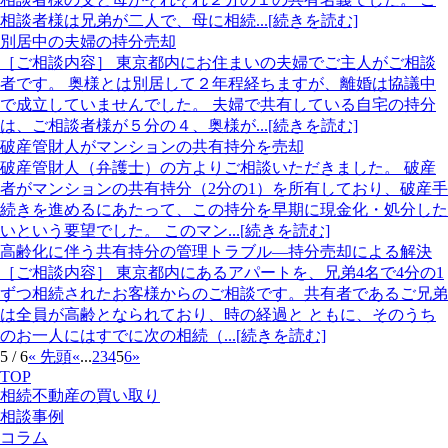
相談者様は兄弟が二人で、母に相続...[続きを読む]
別居中の夫婦の持分売却
［ご相談内容］ 東京都内にお住まいの夫婦でご主人がご相談
者です。 奥様とは別居して２年程経ちますが、離婚は協議中
で成立していませんでした。 夫婦で共有している自宅の持分
は、ご相談者様が５分の４、奥様が...[続きを読む]
破産管財人がマンションの共有持分を売却
破産管財人（弁護士）の方よりご相談いただきました。 破産
者がマンションの共有持分（2分の1）を所有しており、破産手
続きを進めるにあたって、この持分を早期に現金化・処分した
いという要望でした。 このマン...[続きを読む]
高齢化に伴う共有持分の管理トラブル―持分売却による解決
［ご相談内容］ 東京都内にあるアパートを、兄弟4名で4分の1
ずつ相続されたお客様からのご相談です。共有者であるご兄弟
は全員が高齢となられており、時の経過と ともに、そのうち
のお一人にはすでに次の相続（...[続きを読む]
5 / 6
« 先頭
«
...
2
3
4
5
6
»
TOP
相続不動産の買い取り
相談事例
コラム