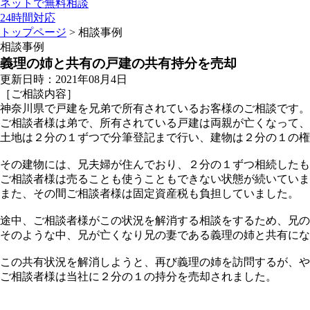
ネットで無料相談
24時間対応
トップページ
> 相談事例
相談事例
義理の姉と共有の戸建の共有持分を売却
更新日時：2021年08月4日
［ご相談内容］
神奈川県で戸建を兄弟で所有されているお客様のご相談です。
ご相談者様は弟で、所有されている戸建は両親が亡くなって、
土地は２分の１ずつで分筆登記まで行い、建物は２分の１の権
その建物には、兄夫婦が住んでおり、２分の１ずつ相続したも
ご相談者様は売ることも使うこともできない状態が続いていま
また、その間ご相談者様は固定資産税も負担していました。
途中、ご相談者様がこの状況を解消する相談をするため、兄の
そのような中、兄が亡くなり兄の妻である義理の姉と共有にな
この共有状況を解消しようと、再び義理の姉を訪問するが、や
ご相談者様は当社に２分の１の持分を売却されました。