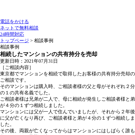
電話をかける
ネットで無料相談
24時間対応
トップページ
> 相談事例
相談事例
相続したマンションの共有持分を売却
更新日時：2021年07月31日
［ご相談内容］
東京都でマンションを相続で取得したお客様の共有持分売却の
ご相談です。
そのマンションは購入時、ご相談者様の父と母がそれぞれ２分
の１の共有名義でした。
ご相談者様は兄弟が二人で、母に相続が発生しご相談者様と弟
が４分の１ずつ相続しました。
マンションには父が一人で住んでいましたが、それから２年後
に父が亡くなり再び、ご相談者様と弟が４分の１ずつ相続しま
した。
その後、両親が亡くなってからはマンションにはしばらく誰も