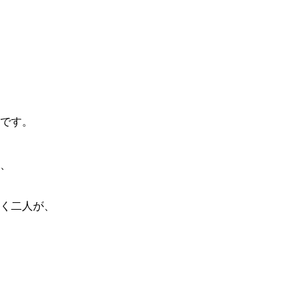
です。
、
く二人が、