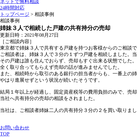
ネットで無料相談
24時間対応
トップページ
> 相談事例
相談事例
姉妹３人で相続した戸建の共有持分の売却
更新日時：2021年08月27日
［ご相談内容］
東京都で姉妹３人で共有する戸建を持つお客様からのご相談で
ご相談者は、姉妹３人で３分の１ずつ戸建を相続しました。当
その戸建は誰も住んでおらず、売却もすぐ出来る状態でした
全く取り合ってもらえず売却の話が進みませんでした。
また、相続時から取引のある銀行の担当者からも、一番上の姉
やはり進展せずという状況が続いたそうです。
結局１年以上が経過し、固定資産税等の費用負担のみで、売却
当社へ共有持分の売却の相談をされました。
当社は、ご相談者姉妹二人の共有持分３分の２を買い取りまし
お問い合わせ
TOP