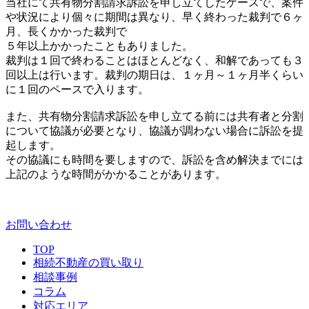
当社にて共有物分割請求訴訟を申し立てしたケースで、案件
や状況により個々に期間は異なり、早く終わった裁判で６ヶ
月、長くかかった裁判で
５年以上かかったこともありました。
裁判は１回で終わることはほとんどなく、和解であっても３
回以上は行います。裁判の期日は、１ヶ月～１ヶ月半くらい
に１回のペースで入ります。
また、共有物分割請求訴訟を申し立てる前には共有者と分割
について協議が必要となり、協議が調わない場合に訴訟を提
起します。
その協議にも時間を要しますので、訴訟を含め解決までには
上記のような時間がかかることがあります。
お問い合わせ
TOP
相続不動産の買い取り
相談事例
コラム
対応エリア