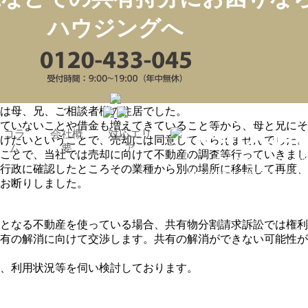
ハウジングへ
たいお客様のご相談です。
母、兄、ご相談者）が相続しました。
は母、兄、ご相談者様の住居でした。
ていないことや借金も増えてきていること等から、母と兄にそ
コラ
会社概
対応エリ
けたいということで、売却には同意してもらえませんでした。
ム
要
ア
ことで、当社では売却に向けて不動産の調査等行っていきまし
行政に確認したところその業種から別の場所に移転して再度、
お断りしました。
となる不動産を使っている場合、共有物分割請求訴訟では権利
有の解消に向けて交渉します。共有の解消ができない可能性が
、利用状況等を伺い検討しております。