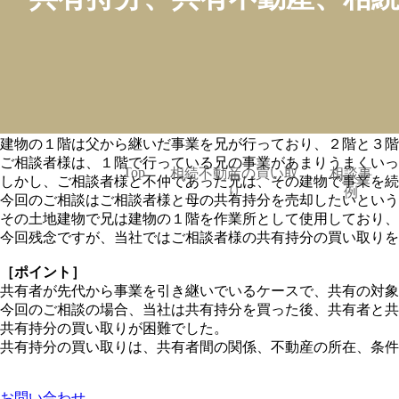
トップページ
> 相談事例
相談事例
共有不動産で事業を行っている場合
更新日時：2021年09月27日
［ご相談内容］
東京都内で母と兄で住んでいる土地建物の共有持分を売却され
その土地建物は父が所有していたもので、父が亡くなり３人（
建物の１階は父から継いだ事業を兄が行っており、２階と３階
ご相談者様は、１階で行っている兄の事業があまりうまくいっ
Top
相続不動産の買い取
相談事
しかし、ご相談者様と不仲であった兄は、その建物で事業を続
り
例
今回のご相談はご相談者様と母の共有持分を売却したいという
その土地建物で兄は建物の１階を作業所として使用しており、
今回残念ですが、当社ではご相談者様の共有持分の買い取りを
［ポイント］
共有者が先代から事業を引き継いでいるケースで、共有の対象
今回のご相談の場合、当社は共有持分を買った後、共有者と共
共有持分の買い取りが困難でした。
共有持分の買い取りは、共有者間の関係、不動産の所在、条件
お問い合わせ